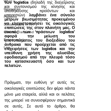
What is...
των logistics 
(δηλαδή της διαχείρισης 
και συντονισμού της κίνησης και 
Resources
αποθήκευσης προϊόντων και 
υπηρεσιών)
 λαμβάνει ένα σύνολο 
Petitions
μέτρων βιωσιμότητας προκειμένου 
να ελαχιστοποιήσει τις οικολογικές 
Sustainability in Art
επιπτώσεις της στον πλανήτη μας. Ο 
σκοπός των ‘πράσινων logistics’ 
Climate, Translated
αφορά την μείωση του 
Environment
αποτυπώματος του διοξειδίου του 
άνθρακα που προέρχεται από τις 
Law
επιχειρήσεις των logistics και την 
υπεύθυνη χρήση της αλυσίδας 
εφοδιασμού από την πλευρά τόσο 
του κατασκευαστή όσο και των 
πελατών. 
Πράγματι, την ευθύνη γι’ αυτές τις 
οικολογικές επιπτώσεις δεν φέρει πάντα 
μόνο μια εταιρεία, αλλά και οι πελάτες 
της μπορεί να συνεισφέρουν σημαντικά 
σε αυτές. Σε αυτό το άρθρο, θα 