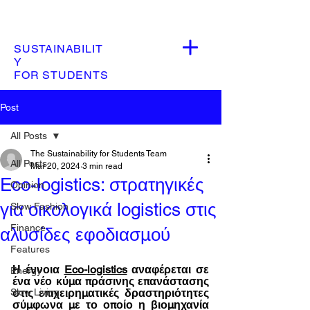
SUSTAINABILIT
Y
FOR STUDENTS
Post
All Posts
The Sustainability for Students Team
All Posts
Mar 20, 2024
3 min read
Eco-logistics: στρατηγικές
Opinion
για οικολογικά logistics στις
Slow Fashion
Finance
αλυσίδες εφοδιασμού
Features
Η έννοια 
Eco-logistics
 αναφέρεται σε 
Energy
ένα νέο κύμα πράσινης επανάστασης 
Slow Living
στις επιχειρηματικές δραστηριότητες 
σύμφωνα με το οποίο η βιομηχανία 