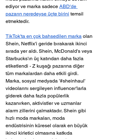
ediyor ve marka sadece 
ABD'de 
pazarın neredeyse üçte birini
 temsil 
etmektedir.
TikTok'ta en çok bahsedilen marka
 olan 
Shein, Netflix'i geride bırakarak ikinci 
sırada yer aldı. Shein, McDonald's veya 
Starbucks'ın üç katından daha fazla 
etiketlendi - Z kuşağı pazarına diğer 
tüm markalardan daha etkili girdi. 
Marka, sosyal medyada '#sheinhaul' 
videolarını sergileyen influencer'larla 
giderek daha fazla popülerlik 
kazanırken, aktivistler ve uzmanlar 
alarm zillerini çalmaktadır. Shein gibi 
hızlı moda markaları, moda 
endüstrisinin küresel olarak en büyük 
ikinci kirletici olmasına katkıda 