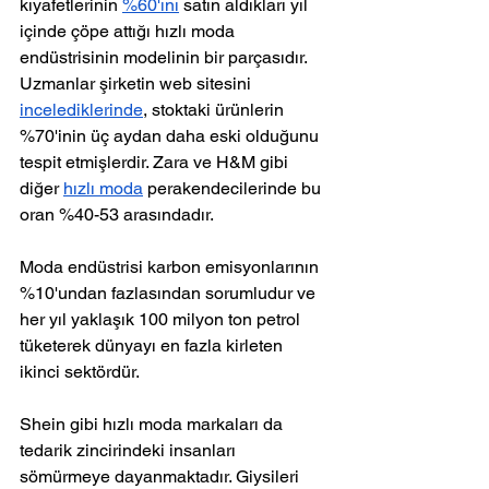
kıyafetlerinin 
%60'ını
 satın aldıkları yıl 
içinde çöpe attığı hızlı moda 
endüstrisinin modelinin bir parçasıdır. 
Uzmanlar şirketin web sitesini 
incelediklerinde
, stoktaki ürünlerin 
%70'inin üç aydan daha eski olduğunu 
tespit etmişlerdir. Zara ve H&M gibi 
diğer 
hızlı moda
 perakendecilerinde bu 
oran %40-53 arasındadır.
Moda endüstrisi karbon emisyonlarının 
%10'undan fazlasından sorumludur ve 
her yıl yaklaşık 100 milyon ton petrol 
tüketerek dünyayı en fazla kirleten 
ikinci sektördür.
Shein gibi hızlı moda markaları da 
tedarik zincirindeki insanları 
sömürmeye dayanmaktadır. Giysileri 