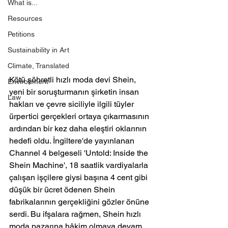
What is...
Resources
Petitions
Sustainability in Art
Climate, Translated
Kötü şöhretli hızlı moda devi Shein, 
Environment
yeni bir soruşturmanın şirketin insan 
Law
hakları ve çevre siciliyle ilgili tüyler 
ürpertici gerçekleri ortaya çıkarmasının 
ardından bir kez daha eleştiri oklarının 
hedefi oldu. İngiltere'de yayınlanan 
Channel 4 belgeseli 'Untold: Inside the 
Shein Machine', 18 saatlik vardiyalarla 
çalışan işçilere giysi başına 4 cent gibi 
düşük bir ücret ödenen Shein 
fabrikalarının gerçekliğini gözler önüne 
serdi. Bu ifşalara rağmen, Shein hızlı 
moda pazarına hâkim olmaya devam 