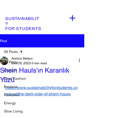
SUSTAINABILIT
Y
FOR STUDENTS
Post
All Posts
Aretina Stefani
All Posts
Dec 20, 2023
3 min read
Shein Hauls'ın Karanlık
Opinion
Yüzü
Slow Fashion
Finance
https://www.sustainabilityforstudents.co
m/post/the-dark-side-of-shein-hauls
Features
Energy
Slow Living