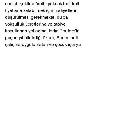
seri bir şekilde üretip yüksek indirimli 
fiyatlarla satabilmek için maliyetlerin 
düşürülmesi gerekmekte, bu da 
yoksulluk ücretlerine ve atölye 
koşullarına yol açmaktadır. Reuters'in 
geçen yıl bildirdiği üzere, Shein, adil 
çalışma uygulamaları ve çocuk işçi ya 
da zorla işçi çalıştırmama politikası 
olduğunu iddia eden bir kurumsal 
sosyal sorumluluk sayfasına sahip 
olmasına rağmen, tedarik zincirinde 
şeffaflıktan yoksun olmakla 
suçlanmaktadır.
Bağımsız tasarımcılar da Shein'i 
çalışmalarını çalmakla suçlamıştır. 
Geçen yıl Ağustos ayında Los Angeles 
ve Londra'da yaşayan tığ işi tasarımcısı 
Bailey Prado, Shein'i 45 tasarımını 